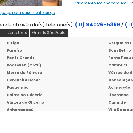
Casamento em chácara em Su
spaço para casamento preço
(11) 94026-5369
(1
tende através do(s) telefone(s):
/
ul
Zona Leste
Grande São Paulo
Bixiga
Cerqueira C
ParaÍso
Bom Retiro
Ponte Grande
Ponte Pequ
Roosevelt (Cbtu)
Cambuci
Morro da Pólvora
Várzea do G
Cerqueira Cesar
Consolaçã
Pacaembu
Aclimação
Bairro do Glicério
Liberdade
Várzea do Glicério
Canindé
Anhangabaú
Vila Buarqu
Santa Efigênia
Barra Fund
Luz
Santa Cecíl
Anhangabaú
Parque Dom 