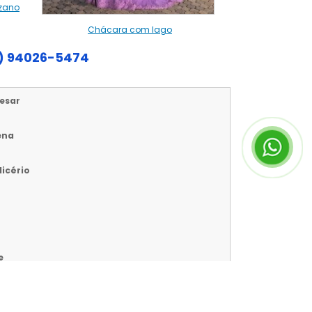
zano
Chácara com lago
1) 94026-5474
esar
ena
licério
o
e
a
ia
Pedro 1º