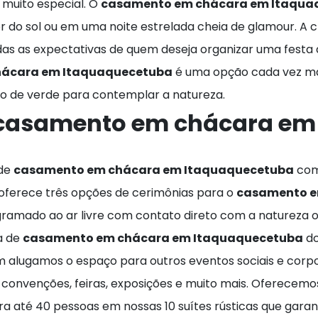
 muito especial. O
casamento em chácara em Itaqua
pôr do sol ou em uma noite estrelada cheia de glamour.
das as expectativas de quem deseja organizar uma festa
ácara em Itaquaquecetuba
é uma opção cada vez ma
 de verde para contemplar a natureza.
casamento em chácara em
 de
casamento em chácara em Itaquaquecetuba
com
oferece três opções de cerimônias para o
casamento e
 gramado ao ar livre com contato direto com a natureza 
a de
casamento em chácara em Itaquaquecetuba
do
 alugamos o espaço para outros eventos sociais e corpor
, convenções, feiras, exposições e muito mais. Oferecem
até 40 pessoas em nossas 10 suítes rústicas que gar