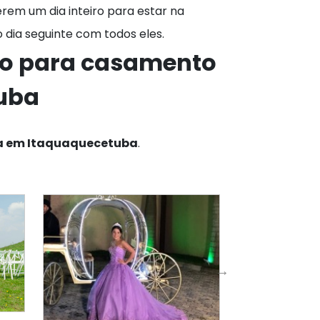
rem um dia inteiro para estar na
 dia seguinte com todos eles.
ão para
casamento
uba
a em Itaquaquecetuba
.
Chácara c