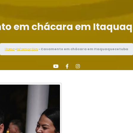
o em chácara em Itaqua
Home
»
Informações
»
Casamento em chácara em Itaquaquecetuba