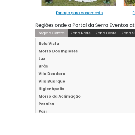
Espaço para casamento
E
Regiões onde a Portal da Serra Eventos a
Região Central
Zona Norte
Zona Oeste
Zona S
Bela Vista
Morro Dos Ingleses
Luz
Brás
Vila Deodoro
Vila Buarque
Higienópolis
Morro da Aclimação
Paraíso
Pari
República
Campos Elíseos
Várzea da Barra Funda