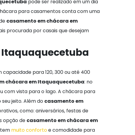
quecetuba
pode ser realizado em um dia
 A chácara para casamentos conta com uma
 de
casamento em chácara em
is procurada por casais que desejam
 Itaquaquecetuba
 capacidade para 120, 300 ou até 400
m chácara em Itaquaquecetuba
: no
ou com vista para o lago. A chácara para
 seu jeito. Além do
casamento em
ativos, como: aniversários, festas de
os opção de
casamento em chácara em
antem
muito conforto
e comodidade para