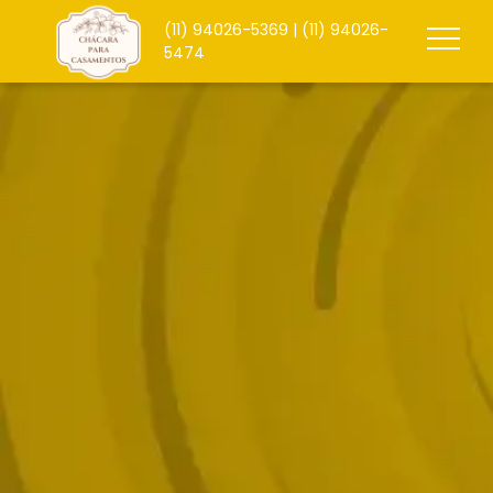
(11)
94026-5369
| (11)
94026-
5474